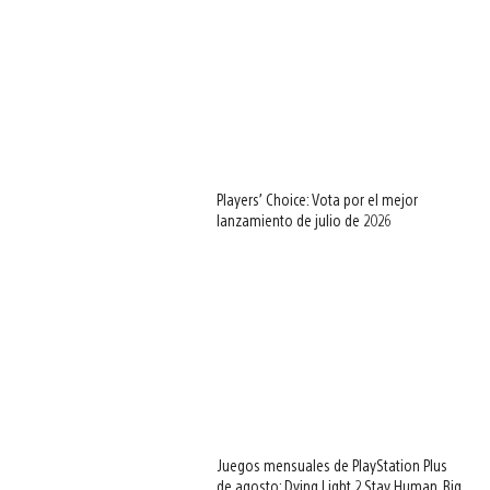
Players’ Choice: Vota por el mejor
lanzamiento de julio de 2026
Juegos mensuales de PlayStation Plus
de agosto: Dying Light 2 Stay Human, Big