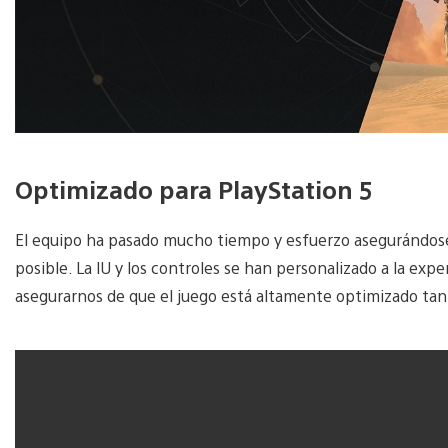
Optimizado para PlayStation 5
El equipo ha pasado mucho tiempo y esfuerzo asegurándose 
posible. La IU y los controles se han personalizado a la e
asegurarnos de que el juego está altamente optimizado tan