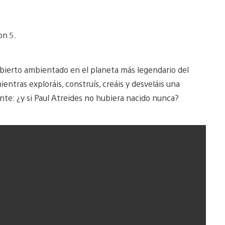
on 5.
ierto ambientado en el planeta más legendario del
ientras exploráis, construís, creáis y desveláis una
te: ¿y si Paul Atreides no hubiera nacido nunca?