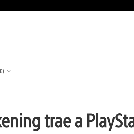
E)
a
ning trae a PlaySta