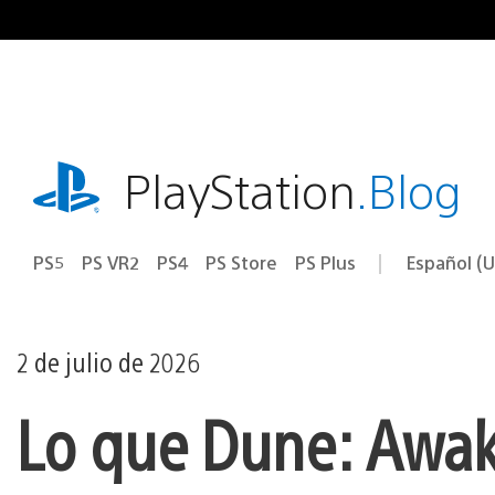
Ir
al
contenido
playstation.com
PlayStation
.Blog
PS5
PS VR2
PS4
PS Store
PS Plus
Español (U
Seleccion
Región
una
actual:
región
2 de julio de 2026
Lo que Dune: Awake