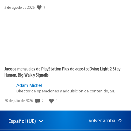
Fecha
7
3 de agosto de 2026
de
publicación:
Juegos mensuales de PlayStation Plus de agosto: Dying Light 2 Stay
Human, Big Walk y Signalis
Adam Michel
Director de operaciones y adquisición de contenido, SIE
Fecha
2
9
28 de julio de 2026
de
publicación:
Volver arriba
Español (UE)
Selecciona
Región
una
actual: