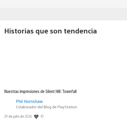
Historias que son tendencia
Nuestras impresiones de Silent Hill: Townfall
Phil Hornshaw
Colaborador del Blog de PlayStation
Fecha
10
29 de julio de 2026
de
publicación: