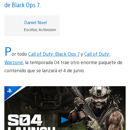
de Black Ops 7.
Daniel Noel
Escritor, Activision
P
or todo
Call of Duty: Black Ops 7
y
Call of Duty:
Warzone
, la temporada 04 trae otro enorme paquete de
contenido que se lanzará el 4 de junio.
Reproducir
vídeo