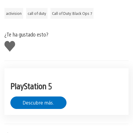
activision
call of duty
Call of Duty: Black Ops 7
¿Te ha gustado esto?
Me
gusta
esto
PlayStation 5
Descubre más.