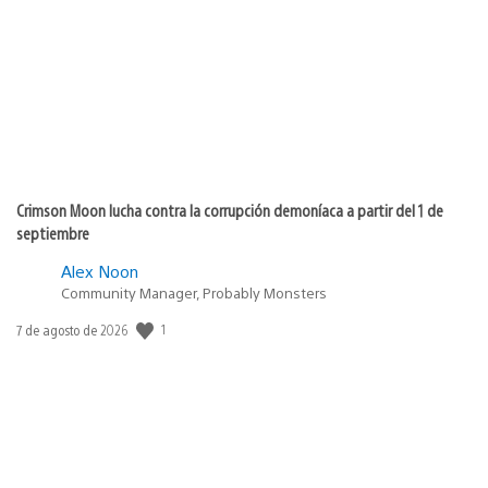
publicación:
Crimson Moon lucha contra la corrupción demoníaca a partir del 1 de
septiembre
Alex Noon
Community Manager, Probably Monsters
Fecha
1
7 de agosto de 2026
de
publicación: