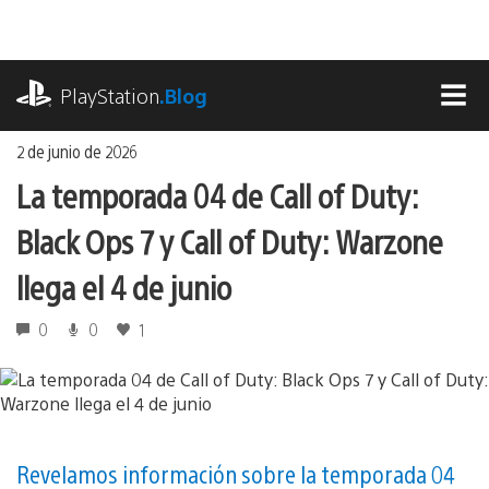
Ir
al
contenido
playstation.com
PlayStation
.Blog
MEN
2 de junio de 2026
La temporada 04 de Call of Duty:
Black Ops 7 y Call of Duty: Warzone
llega el 4 de junio
0
0
1
Revelamos información sobre la temporada 04