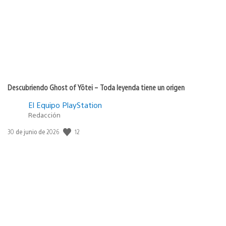
Descubriendo Ghost of Yōtei – Toda leyenda tiene un origen
El Equipo PlayStation
Redacción
Fecha
12
30 de junio de 2026
de
publicación: