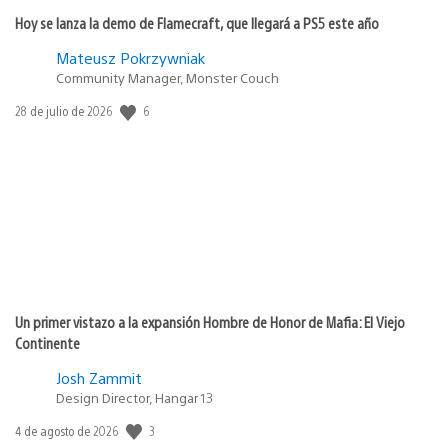
Hoy se lanza la demo de Flamecraft, que llegará a PS5 este año
Mateusz Pokrzywniak
Community Manager, Monster Couch
Fecha
6
28 de julio de 2026
de
publicación:
Un primer vistazo a la expansión Hombre de Honor de Mafia: El Viejo
Continente
Josh Zammit
Design Director, Hangar 13
Fecha
3
4 de agosto de 2026
de