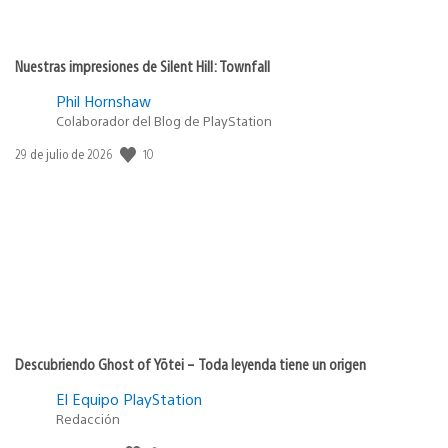
Nuestras impresiones de Silent Hill: Townfall
Phil Hornshaw
Colaborador del Blog de PlayStation
Fecha
10
29 de julio de 2026
de
publicación:
Descubriendo Ghost of Yōtei – Toda leyenda tiene un origen
El Equipo PlayStation
Redacción