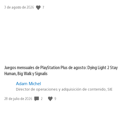
Fecha
7
3 de agosto de 2026
de
publicación:
Juegos mensuales de PlayStation Plus de agosto: Dying Light 2 Stay
Human, Big Walk y Signalis
Adam Michel
Director de operaciones y adquisición de contenido, SIE
Fecha
2
9
28 de julio de 2026
de
publicación: