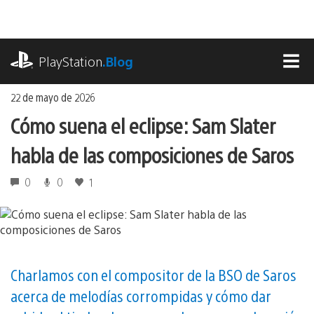
Ir
al
contenido
playstation.com
PlayStation
.Blog
MEN
22 de mayo de 2026
Cómo suena el eclipse: Sam Slater
habla de las composiciones de Saros
0
0
1
Charlamos con el compositor de la BSO de Saros
acerca de melodías corrompidas y cómo dar