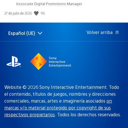
Associate Digital Promotions Manager
Fecha
116
27 de julio de 2026
de
publicación:
Volver arriba
Español (UE)
Selecciona
Región
una
actual:
región
Sony
Interactive
Entertainment
Website © 2026 Sony Interactive Entertainment. Todo
el contenido, títulos de juegos, nombres y direcciones
comerciales, marcas, artes e imaginería asociados
on
marcas y/o material protegido por copyright de sus
respectivos propietarios
. Todos los derechos reservados.