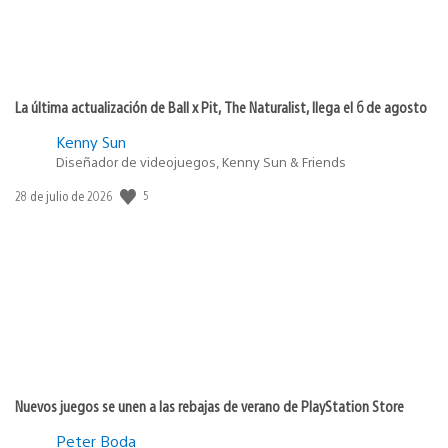
La última actualización de Ball x Pit, The Naturalist, llega el 6 de agosto
Kenny Sun
Diseñador de videojuegos, Kenny Sun & Friends
Fecha
5
28 de julio de 2026
de
publicación:
Nuevos juegos se unen a las rebajas de verano de PlayStation Store
Peter Boda