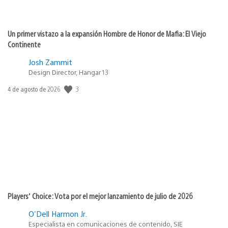
Un primer vistazo a la expansión Hombre de Honor de Mafia: El Viejo
Continente
Josh Zammit
Design Director, Hangar 13
Fecha
3
4 de agosto de 2026
de
publicación:
Players’ Choice: Vota por el mejor lanzamiento de julio de 2026
O'Dell Harmon Jr.
Especialista en comunicaciones de contenido, SIE