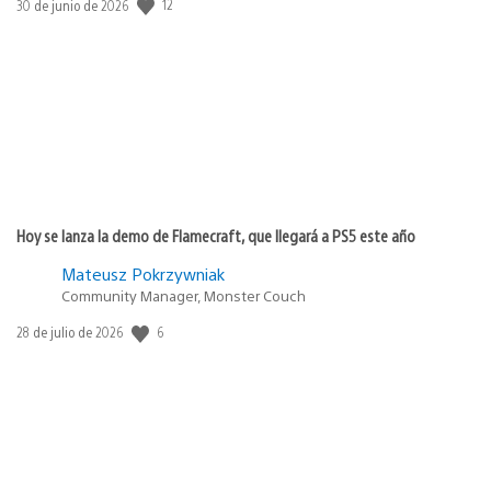
Fecha
12
30 de junio de 2026
de
publicación:
Hoy se lanza la demo de Flamecraft, que llegará a PS5 este año
Mateusz Pokrzywniak
Community Manager, Monster Couch
Fecha
6
28 de julio de 2026
de
publicación: