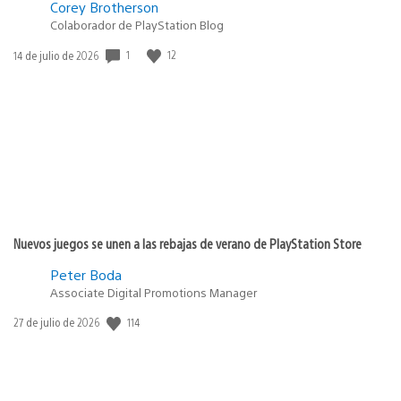
Corey Brotherson
Colaborador de PlayStation Blog
Fecha
1
12
14 de julio de 2026
de
publicación:
Nuevos juegos se unen a las rebajas de verano de PlayStation Store
Peter Boda
Associate Digital Promotions Manager
Fecha
114
27 de julio de 2026
de
publicación: