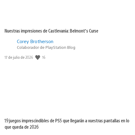
Nuestras impresiones de Castlevania: Belmont’s Curse
Corey Brotherson
Colaborador de PlayStation Blog
Fecha
16
17 de julio de 2026
de
publicación:
19 juegos imprescindibles de PS5 que llegarán a vuestras pantallas en lo
que queda de 2026