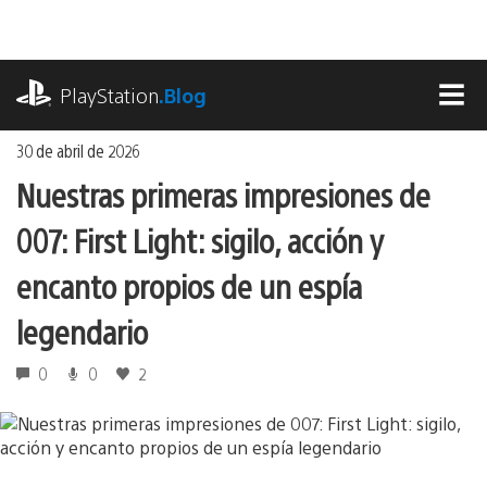
Ir
al
contenido
playstation.com
PlayStation
.Blog
MEN
30 de abril de 2026
Nuestras primeras impresiones de
007: First Light: sigilo, acción y
encanto propios de un espía
legendario
0
0
2