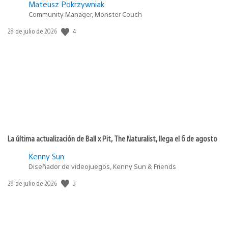
Mateusz Pokrzywniak
Community Manager, Monster Couch
Fecha
4
28 de julio de 2026
de
publicación:
La última actualización de Ball x Pit, The Naturalist, llega el 6 de agosto
Kenny Sun
Diseñador de videojuegos, Kenny Sun & Friends
Fecha
3
28 de julio de 2026
de
publicación: