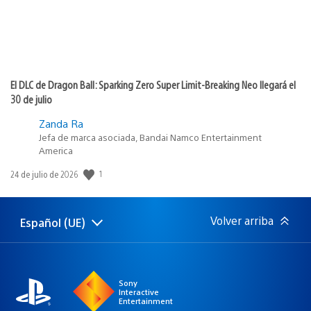
El DLC de Dragon Ball: Sparking Zero Super Limit-Breaking Neo llegará el
30 de julio
Zanda Ra
Jefa de marca asociada, Bandai Namco Entertainment
America
Fecha
1
24 de julio de 2026
de
publicación:
Volver arriba
Español (UE)
Selecciona
Región
una
actual:
región
Sony
Interactive
Entertainment