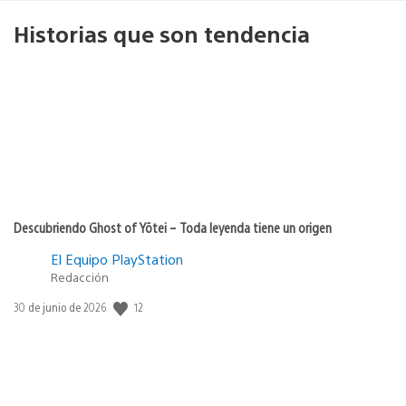
Historias que son tendencia
Descubriendo Ghost of Yōtei – Toda leyenda tiene un origen
El Equipo PlayStation
Redacción
Fecha
12
30 de junio de 2026
de
publicación: