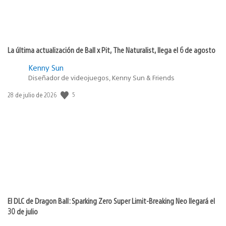
La última actualización de Ball x Pit, The Naturalist, llega el 6 de agosto
Kenny Sun
Diseñador de videojuegos, Kenny Sun & Friends
Fecha
5
28 de julio de 2026
de
publicación:
El DLC de Dragon Ball: Sparking Zero Super Limit-Breaking Neo llegará el
30 de julio