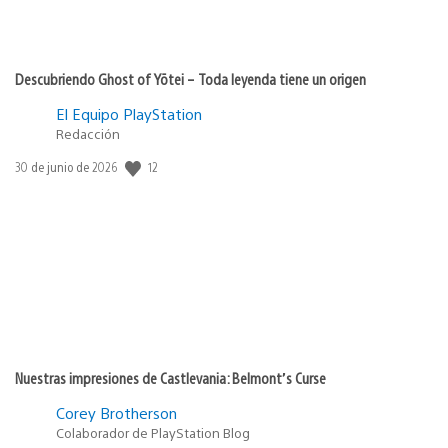
Descubriendo Ghost of Yōtei – Toda leyenda tiene un origen
El Equipo PlayStation
Redacción
Fecha
12
30 de junio de 2026
de
publicación:
Nuestras impresiones de Castlevania: Belmont’s Curse
Corey Brotherson
Colaborador de PlayStation Blog