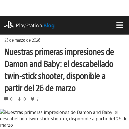
Ir
al
contenido
playstation.com
PlayStation
.Blog
MEN
23 de marzo de 2026
Nuestras primeras impresiones de
Damon and Baby: el descabellado
twin-stick shooter, disponible a
partir del 26 de marzo
0
0
7