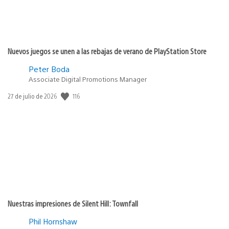
Nuevos juegos se unen a las rebajas de verano de PlayStation Store
Peter Boda
Associate Digital Promotions Manager
Fecha
116
27 de julio de 2026
de
publicación:
Nuestras impresiones de Silent Hill: Townfall
Phil Hornshaw