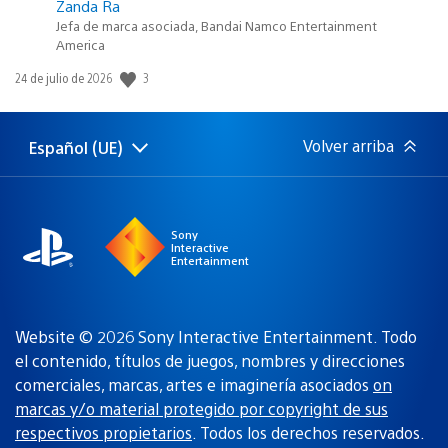
Zanda Ra
Jefa de marca asociada, Bandai Namco Entertainment
America
Fecha
3
24 de julio de 2026
de
publicación:
Volver arriba
Español (UE)
Selecciona
Región
una
actual:
región
Sony
Interactive
Entertainment
Website © 2026 Sony Interactive Entertainment. Todo
el contenido, títulos de juegos, nombres y direcciones
comerciales, marcas, artes e imaginería asociados
on
marcas y/o material protegido por copyright de sus
respectivos propietarios
. Todos los derechos reservados.