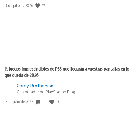
Fecha
17
17 de julio de 2026
de
publicación:
19 juegos imprescindibles de PS5 que llegarán a vuestras pantallas en lo
que queda de 2026
Corey Brotherson
Colaborador de PlayStation Blog
Fecha
1
13
14 de julio de 2026
de
publicación: