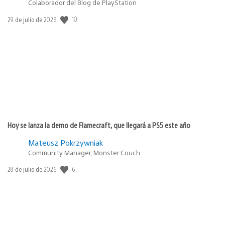
Colaborador del Blog de PlayStation
Fecha
10
29 de julio de 2026
de
publicación:
Hoy se lanza la demo de Flamecraft, que llegará a PS5 este año
Mateusz Pokrzywniak
Community Manager, Monster Couch
Fecha
6
28 de julio de 2026
de
publicación: