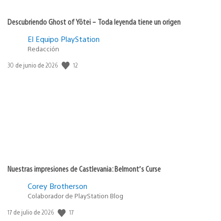
Descubriendo Ghost of Yōtei – Toda leyenda tiene un origen
El Equipo PlayStation
Redacción
Fecha
12
30 de junio de 2026
de
publicación:
Nuestras impresiones de Castlevania: Belmont’s Curse
Corey Brotherson
Colaborador de PlayStation Blog
Fecha
17
17 de julio de 2026
de