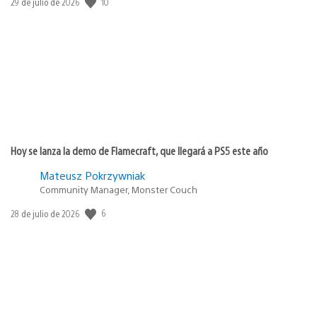
Fecha
10
29 de julio de 2026
de
publicación:
Hoy se lanza la demo de Flamecraft, que llegará a PS5 este año
Mateusz Pokrzywniak
Community Manager, Monster Couch
Fecha
6
28 de julio de 2026
de
publicación: