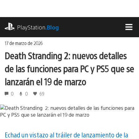
Ir
al
contenido
playstation.com
PlayStation
.Blog
MEN
17 de marzo de 2026
Death Stranding 2: nuevos detalles
de las funciones para PC y PS5 que se
lanzarán el 19 de marzo
0
0
69
Echad un vistazo al tráiler de lanzamiento de la