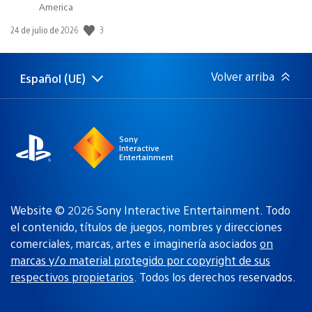
America
Fecha
3
24 de julio de 2026
de
publicación:
Volver arriba
Español (UE)
Selecciona
Región
una
actual:
región
Sony
Interactive
Entertainment
Website © 2026 Sony Interactive Entertainment. Todo
el contenido, títulos de juegos, nombres y direcciones
comerciales, marcas, artes e imaginería asociados
on
marcas y/o material protegido por copyright de sus
respectivos propietarios
. Todos los derechos reservados.