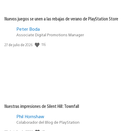
Nuevos juegos se unen a las rebajas de verano de PlayStation Store
Peter Boda
Associate Digital Promotions Manager
Fecha
116
27 de julio de 2026
de
publicación:
Nuestras impresiones de Silent Hill: Townfall
Phil Hornshaw
Colaborador del Blog de PlayStation