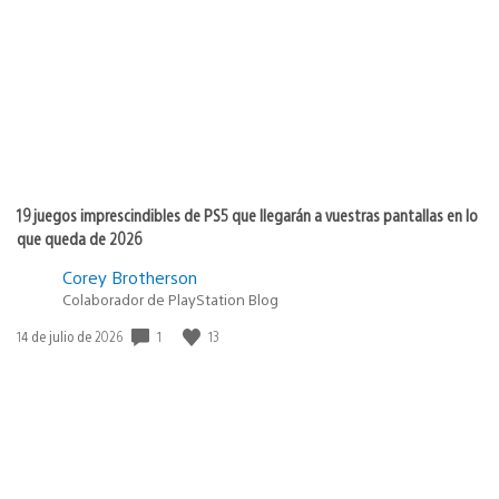
publicación:
19 juegos imprescindibles de PS5 que llegarán a vuestras pantallas en lo
que queda de 2026
Corey Brotherson
Colaborador de PlayStation Blog
Fecha
1
13
14 de julio de 2026
de
publicación: