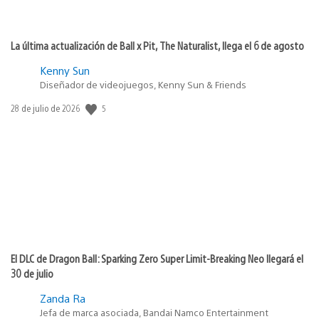
La última actualización de Ball x Pit, The Naturalist, llega el 6 de agosto
Kenny Sun
Diseñador de videojuegos, Kenny Sun & Friends
Fecha
5
28 de julio de 2026
de
publicación:
El DLC de Dragon Ball: Sparking Zero Super Limit-Breaking Neo llegará el
30 de julio
Zanda Ra
Jefa de marca asociada, Bandai Namco Entertainment