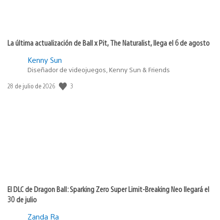
La última actualización de Ball x Pit, The Naturalist, llega el 6 de agosto
Kenny Sun
Diseñador de videojuegos, Kenny Sun & Friends
Fecha
3
28 de julio de 2026
de
publicación:
El DLC de Dragon Ball: Sparking Zero Super Limit-Breaking Neo llegará el
30 de julio
Zanda Ra