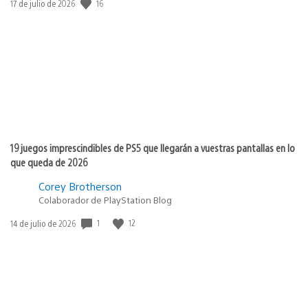
Fecha
16
17 de julio de 2026
de
publicación:
19 juegos imprescindibles de PS5 que llegarán a vuestras pantallas en lo
que queda de 2026
Corey Brotherson
Colaborador de PlayStation Blog
Fecha
1
12
14 de julio de 2026
de
publicación: