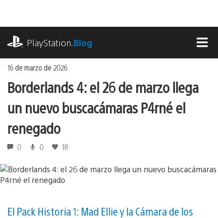
Ir
al
contenido
playstation.com
PlayStation
.Blog
MEN
16 de marzo de 2026
Borderlands 4: el 26 de marzo llega
un nuevo buscacámaras P4rné el
renegado
0
0
18
El Pack Historia 1: Mad Ellie y la Cámara de los