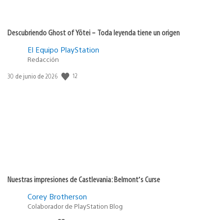
Descubriendo Ghost of Yōtei – Toda leyenda tiene un origen
El Equipo PlayStation
Redacción
Fecha
12
30 de junio de 2026
de
publicación:
Nuestras impresiones de Castlevania: Belmont’s Curse
Corey Brotherson
Colaborador de PlayStation Blog