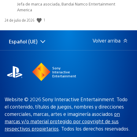
Jefa de marca asociada, Bandai Namco Entertainment
America
Fecha
1
24 de julio de 2026
de
publicación:
Volver arriba
Español (UE)
Selecciona
Región
una
actual:
región
Sony
Interactive
Entertainment
Website © 2026 Sony Interactive Entertainment. Todo
el contenido, títulos de juegos, nombres y direcciones
comerciales, marcas, artes e imaginería asociados
on
marcas y/o material protegido por copyright de sus
respectivos propietarios
. Todos los derechos reservados.