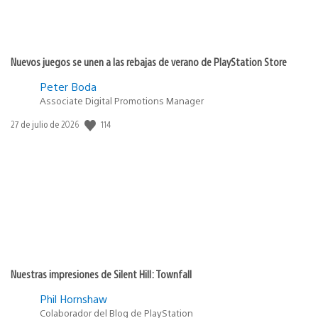
Nuevos juegos se unen a las rebajas de verano de PlayStation Store
Peter Boda
Associate Digital Promotions Manager
Fecha
114
27 de julio de 2026
de
publicación:
Nuestras impresiones de Silent Hill: Townfall
Phil Hornshaw
Colaborador del Blog de PlayStation