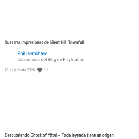
Nuestras impresiones de Silent Hill: Townfall
Phil Hornshaw
Colaborador del Blog de PlayStation
Fecha
10
29 de julio de 2026
de
publicación:
Descubriendo Ghost of Yōtei – Toda leyenda tiene un origen