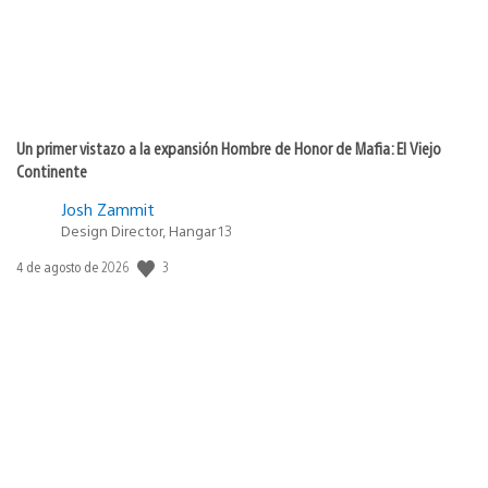
Un primer vistazo a la expansión Hombre de Honor de Mafia: El Viejo
Continente
Josh Zammit
Design Director, Hangar 13
Fecha
3
4 de agosto de 2026
de
publicación: