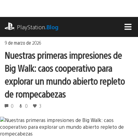
Ir
al
contenido
playstation.com
PlayStation
.Blog
MEN
9 de marzo de 2026
Nuestras primeras impresiones de
Big Walk: caos cooperativo para
explorar un mundo abierto repleto
de rompecabezas
0
0
3