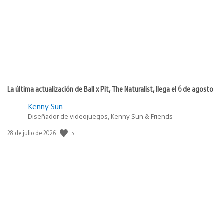
publicación:
La última actualización de Ball x Pit, The Naturalist, llega el 6 de agosto
Kenny Sun
Diseñador de videojuegos, Kenny Sun & Friends
Fecha
5
28 de julio de 2026
de
publicación: