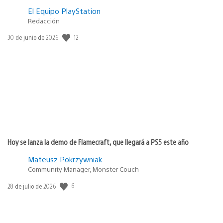
El Equipo PlayStation
Redacción
Fecha
12
30 de junio de 2026
de
publicación:
Hoy se lanza la demo de Flamecraft, que llegará a PS5 este año
Mateusz Pokrzywniak
Community Manager, Monster Couch
Fecha
6
28 de julio de 2026
de
publicación: