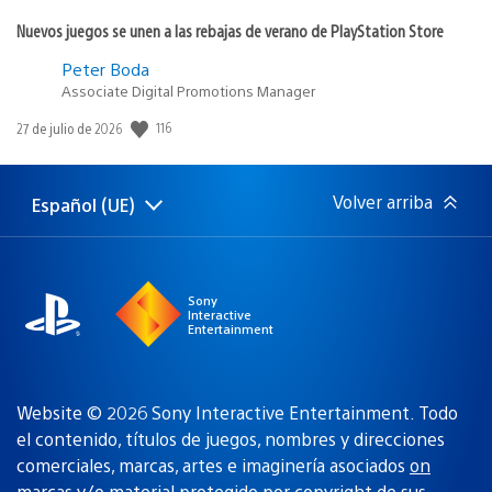
Nuevos juegos se unen a las rebajas de verano de PlayStation Store
Peter Boda
Associate Digital Promotions Manager
Fecha
116
27 de julio de 2026
de
publicación:
Volver arriba
Español (UE)
Selecciona
Región
una
actual:
región
Sony
Interactive
Entertainment
Website © 2026 Sony Interactive Entertainment. Todo
el contenido, títulos de juegos, nombres y direcciones
comerciales, marcas, artes e imaginería asociados
on
marcas y/o material protegido por copyright de sus