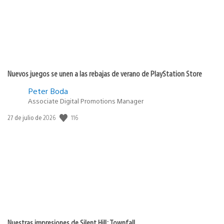
Nuevos juegos se unen a las rebajas de verano de PlayStation Store
Peter Boda
Associate Digital Promotions Manager
Fecha
116
27 de julio de 2026
de
publicación:
Nuestras impresiones de Silent Hill: Townfall