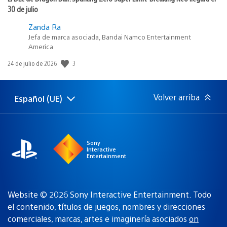
30 de julio
Zanda Ra
Jefa de marca asociada, Bandai Namco Entertainment
America
Fecha
3
24 de julio de 2026
de
publicación:
Volver arriba
Español (UE)
Selecciona
Región
una
actual:
región
Sony
Interactive
Entertainment
Website © 2026 Sony Interactive Entertainment. Todo
el contenido, títulos de juegos, nombres y direcciones
comerciales, marcas, artes e imaginería asociados
on