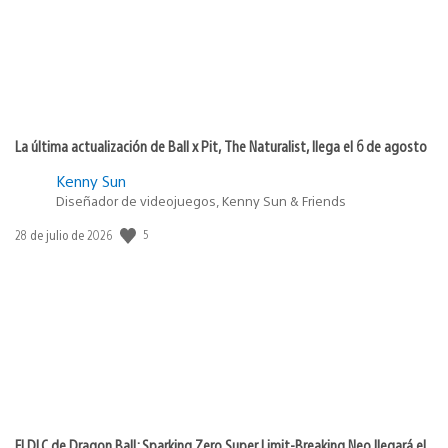
La última actualización de Ball x Pit, The Naturalist, llega el 6 de agosto
Kenny Sun
Diseñador de videojuegos, Kenny Sun & Friends
Fecha
5
28 de julio de 2026
de
publicación:
El DLC de Dragon Ball: Sparking Zero Super Limit-Breaking Neo llegará el