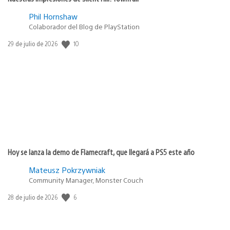
Phil Hornshaw
Colaborador del Blog de PlayStation
Fecha
10
29 de julio de 2026
de
publicación:
Hoy se lanza la demo de Flamecraft, que llegará a PS5 este año
Mateusz Pokrzywniak
Community Manager, Monster Couch
Fecha
6
28 de julio de 2026
de
publicación: