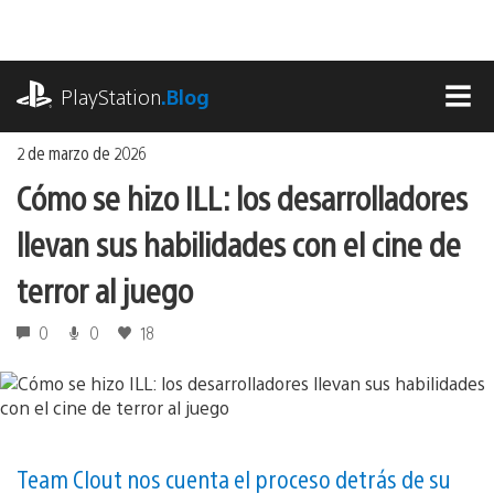
Ir
al
contenido
playstation.com
PlayStation
.Blog
MEN
2 de marzo de 2026
Cómo se hizo ILL: los desarrolladores
llevan sus habilidades con el cine de
terror al juego
0
0
18
Team Clout nos cuenta el proceso detrás de su