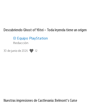
Descubriendo Ghost of Yōtei – Toda leyenda tiene un origen
El Equipo PlayStation
Redacción
Fecha
12
30 de junio de 2026
de
publicación:
Nuestras impresiones de Castlevania: Belmont’s Curse