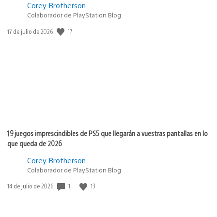
Corey Brotherson
Colaborador de PlayStation Blog
Fecha
17
17 de julio de 2026
de
publicación:
19 juegos imprescindibles de PS5 que llegarán a vuestras pantallas en lo
que queda de 2026
Corey Brotherson
Colaborador de PlayStation Blog
Fecha
1
13
14 de julio de 2026
de
publicación: