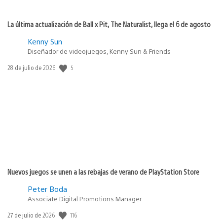
La última actualización de Ball x Pit, The Naturalist, llega el 6 de agosto
Kenny Sun
Diseñador de videojuegos, Kenny Sun & Friends
Fecha
5
28 de julio de 2026
de
publicación:
Nuevos juegos se unen a las rebajas de verano de PlayStation Store
Peter Boda
Associate Digital Promotions Manager
Fecha
116
27 de julio de 2026