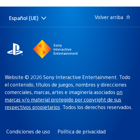
de
publicación:
Volver arriba
Español (UE)
Selecciona
Región
una
actual:
región
Sony
Interactive
Entertainment
Website © 2026 Sony Interactive Entertainment. Todo
el contenido, títulos de juegos, nombres y direcciones
comerciales, marcas, artes e imaginería asociados
on
marcas y/o material protegido por copyright de sus
respectivos propietarios
. Todos los derechos reservados.
Condiciones de uso
Política de privacidad