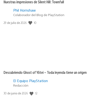
Nuestras impresiones de Silent Hill: Townfall
Phil Hornshaw
Colaborador del Blog de PlayStation
Fecha
10
29 de julio de 2026
de
publicación:
Descubriendo Ghost of Yōtei – Toda leyenda tiene un origen
El Equipo PlayStation
Redacción
Fecha
12
30 de junio de 2026
de
publicación: