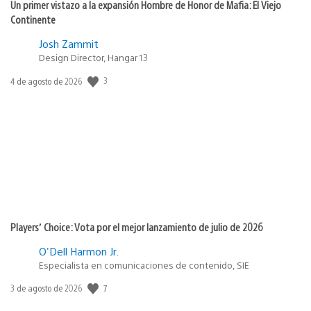
Un primer vistazo a la expansión Hombre de Honor de Mafia: El Viejo
Continente
Josh Zammit
Design Director, Hangar 13
Fecha
3
4 de agosto de 2026
de
publicación:
Players’ Choice: Vota por el mejor lanzamiento de julio de 2026
O'Dell Harmon Jr.
Especialista en comunicaciones de contenido, SIE
Fecha
7
3 de agosto de 2026
de