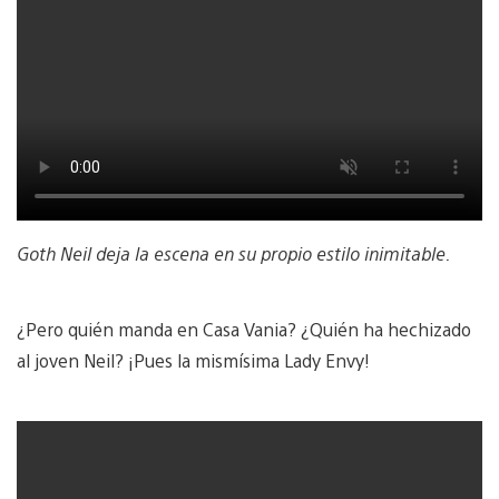
Goth Neil deja la escena en su propio estilo inimitable.
¿Pero quién manda en Casa Vania? ¿Quién ha hechizado
al joven Neil? ¡Pues la mismísima Lady Envy!