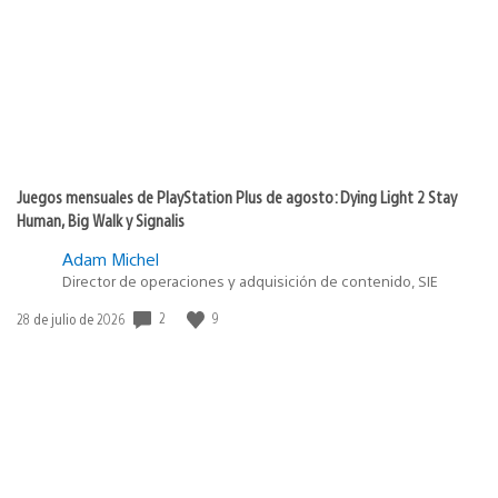
publicación:
Juegos mensuales de PlayStation Plus de agosto: Dying Light 2 Stay
Human, Big Walk y Signalis
Adam Michel
Director de operaciones y adquisición de contenido, SIE
Fecha
2
9
28 de julio de 2026
de
publicación: