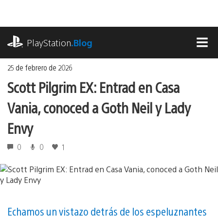
Ir
al
contenido
playstation.com
PlayStation
.Blog
MEN
25 de febrero de 2026
Scott Pilgrim EX: Entrad en Casa
Vania, conoced a Goth Neil y Lady
Envy
0
0
1
Echamos un vistazo detrás de los espeluznantes