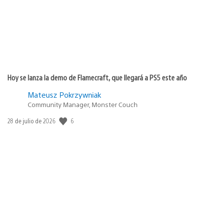
Hoy se lanza la demo de Flamecraft, que llegará a PS5 este año
Mateusz Pokrzywniak
Community Manager, Monster Couch
Fecha
6
28 de julio de 2026
de
publicación: