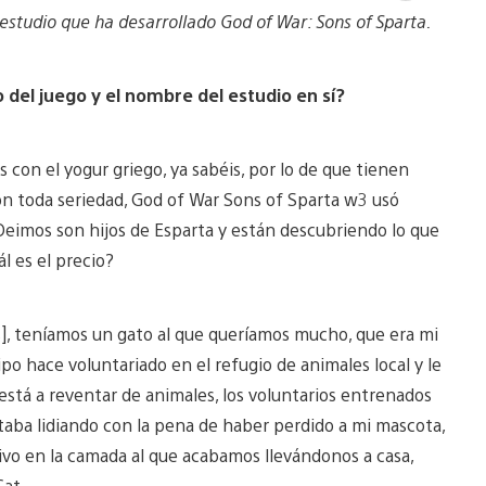
and
estudio que ha desarrollado God of War: Sons of Sparta.
down
imag
o del juego y el nombre del estudio en sí?
 con el yogur griego, ya sabéis, por lo de que tienen
 con toda seriedad, God of War Sons of Sparta w3 usó
 Deimos son hijos de Esparta y están descubriendo lo que
ál es el precio?
], teníamos un gato al que queríamos mucho, que era mi
po hace voluntariado en el refugio de animales local y le
 está a reventar de animales, los voluntarios entrenados
estaba lidiando con la pena de haber perdido a mi mascota,
ivo en la camada al que acabamos llevándonos a casa,
Cat.