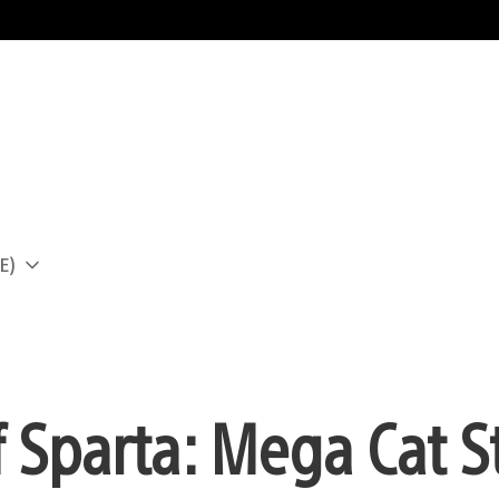
E)
a
 Sparta: Mega Cat S