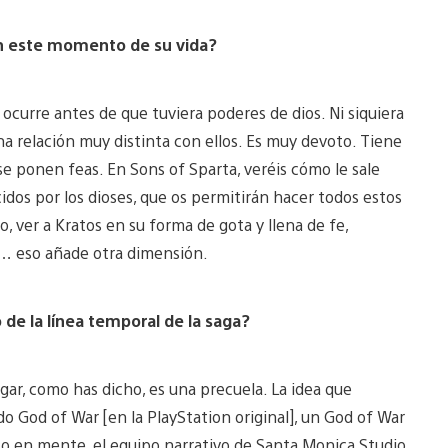
 en este momento de su vida?
ocurre antes de que tuviera poderes de dios. Ni siquiera
na relación muy distinta con ellos. Es muy devoto. Tiene
se ponen feas. En Sons of Sparta, veréis cómo le sale
dos por los dioses, que os permitirán hacer todos estos
o, ver a Kratos en su forma de gota y llena de fe,
s… eso añade otra dimensión.
 de la línea temporal de la saga?
ar, como has dicho, es una precuela. La idea que
 God of War [en la PlayStation original], un God of War
 eso en mente, el equipo narrativo de Santa Monica Studio