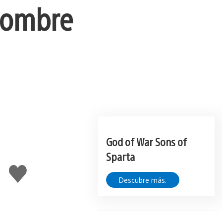
 nombre
God of War Sons of
Sparta
Me
gusta
Descubre más.
esto