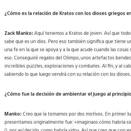
¿Cómo es la relación de Kratos con los dioses griegos
Zack Manko:
Aquí tenemos a Kratos de joven. Así que todo 
sabe que es un dios. Pero eso también significa que tiene u
una fe en la que se apoya y a la que acude cuando las cosas 
eso. Conseguiré regalos del Olimpo, unos artefactos bendeci
increíbles puzzles, exploraciones y combates. Al fin, y al cab
sabiendo lo que luego vendrá con su relación con los diose
¿Cómo fue la decisión de ambientar el juego al principio
Manko:
Creo que la tomamos por dos motivos. En primer lug
presentamos originalmente fue: «imaginaos cómo habría sido
0, por así decirlo, como habría sido». Así que creo que con