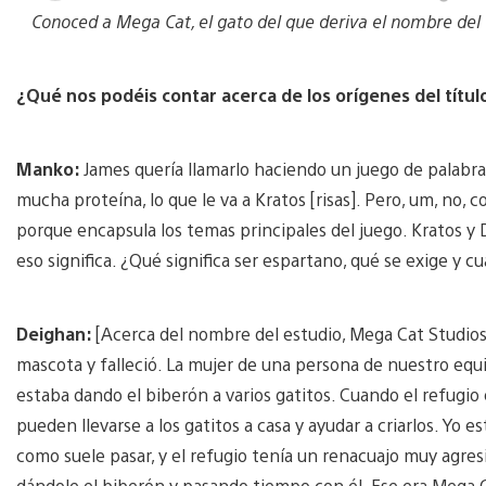
and
Conoced a Mega Cat, el gato del que deriva el nombre del 
download
image
¿Qué nos podéis contar acerca de los orígenes del títul
Manko:
James quería llamarlo haciendo un juego de palabras
mucha proteína, lo que le va a Kratos [risas]. Pero, um, no,
porque encapsula los temas principales del juego. Kratos y
eso significa. ¿Qué significa ser espartano, qué se exige y cu
Deighan:
[Acerca del nombre del estudio, Mega Cat Studios
mascota y falleció. La mujer de una persona de nuestro equi
estaba dando el biberón a varios gatitos. Cuando el refugio
pueden llevarse a los gatitos a casa y ayudar a criarlos. Yo 
como suele pasar, y el refugio tenía un renacuajo muy agres
dándole el biberón y pasando tiempo con él. Ese era Mega 