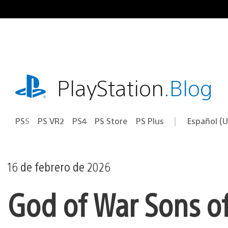
Ir
al
contenido
playstation.com
PlayStation
.Blog
PS5
PS VR2
PS4
PS Store
PS Plus
Español (U
Seleccion
Región
una
actual:
región
16 de febrero de 2026
God of War Sons of