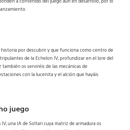
onden a contenido del juego aún en desarrollo, por lo
 lanzamiento.
 historia por descubrir y que funciona como centro de
ripulantes de la Echelon IV, profundizar en el lore del
z también os serviréis de las mecánicas de
taciones con la lucenita y el alción que hayáis
cho juego
 IV, una IA de Soltari cuya matriz de armadura os