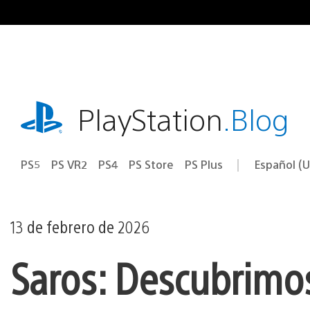
Ir
al
contenido
playstation.com
PlayStation
.Blog
PS5
PS VR2
PS4
PS Store
PS Plus
Español (U
Seleccion
Región
una
actual:
región
13 de febrero de 2026
Saros: Descubrimo