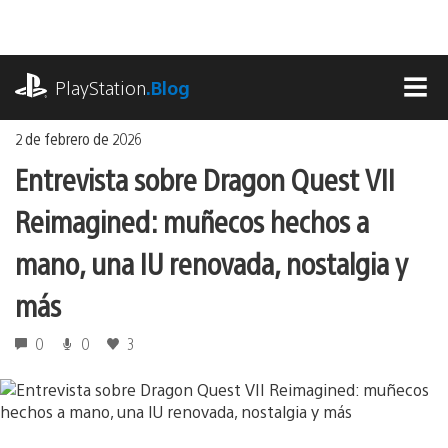
Ir
al
contenido
playstation.com
PlayStation
.Blog
MEN
2 de febrero de 2026
Entrevista sobre Dragon Quest VII
Reimagined: muñecos hechos a
mano, una IU renovada, nostalgia y
más
0
0
3