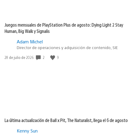
Juegos mensuales de PlayStation Plus de agosto: Dying Light 2 Stay
Human, Big Walk y Signalis
Adam Michel
Director de operaciones y adquisición de contenido, SIE
Fecha
2
9
28 de julio de 2026
de
publicación:
La última actualización de Ball x Pit, The Naturalist, llega el 6 de agosto
Kenny Sun