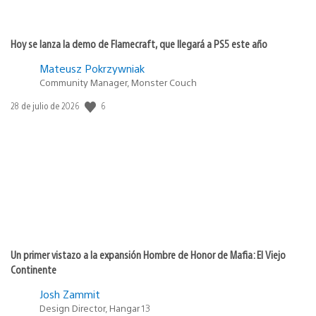
Hoy se lanza la demo de Flamecraft, que llegará a PS5 este año
Mateusz Pokrzywniak
Community Manager, Monster Couch
Fecha
6
28 de julio de 2026
de
publicación:
Un primer vistazo a la expansión Hombre de Honor de Mafia: El Viejo
Continente
Josh Zammit
Design Director, Hangar 13