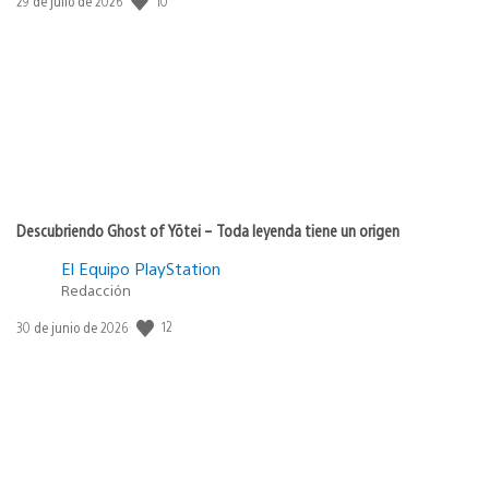
10
29 de julio de 2026
de
publicación:
Descubriendo Ghost of Yōtei – Toda leyenda tiene un origen
El Equipo PlayStation
Redacción
Fecha
12
30 de junio de 2026
de
publicación: