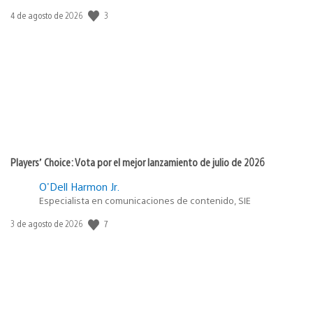
Fecha
3
4 de agosto de 2026
de
publicación:
Players’ Choice: Vota por el mejor lanzamiento de julio de 2026
O'Dell Harmon Jr.
Especialista en comunicaciones de contenido, SIE
Fecha
7
3 de agosto de 2026
de
publicación: