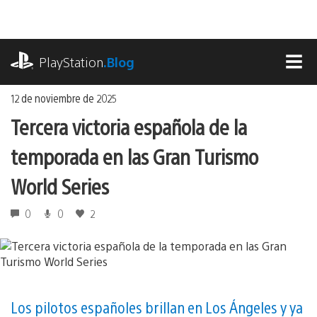
Ir
al
contenido
playstation.com
PlayStation
.Blog
MEN
12 de noviembre de 2025
Tercera victoria española de la
temporada en las Gran Turismo
World Series
0
0
2
Los pilotos españoles brillan en Los Ángeles y ya