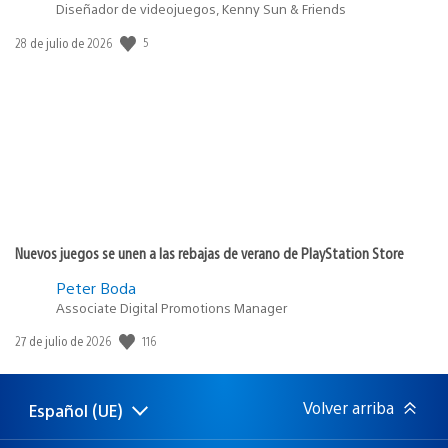
Diseñador de videojuegos, Kenny Sun & Friends
Fecha
5
28 de julio de 2026
de
publicación:
Nuevos juegos se unen a las rebajas de verano de PlayStation Store
Peter Boda
Associate Digital Promotions Manager
Fecha
116
27 de julio de 2026
de
publicación:
Volver arriba
Español (UE)
Selecciona
Región
una
actual: