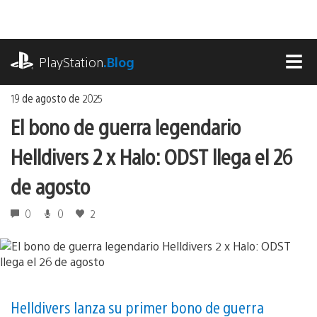
Ir
al
contenido
playstation.com
PlayStation
.Blog
MEN
19 de agosto de 2025
El bono de guerra legendario
Helldivers 2 x Halo: ODST llega el 26
de agosto
0
0
2
Helldivers lanza su primer bono de guerra