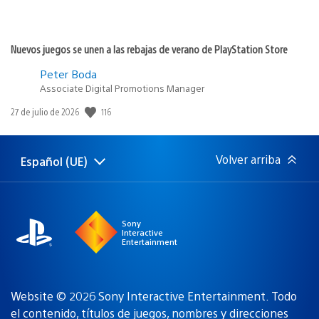
Nuevos juegos se unen a las rebajas de verano de PlayStation Store
Peter Boda
Associate Digital Promotions Manager
Fecha
116
27 de julio de 2026
de
publicación:
Volver arriba
Español (UE)
Selecciona
Región
una
actual:
región
Sony
Interactive
Entertainment
Website © 2026 Sony Interactive Entertainment. Todo
el contenido, títulos de juegos, nombres y direcciones