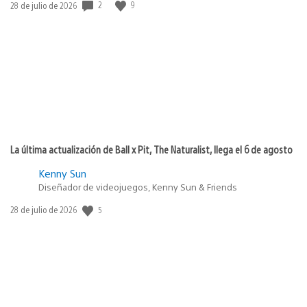
Fecha
2
9
28 de julio de 2026
de
publicación:
La última actualización de Ball x Pit, The Naturalist, llega el 6 de agosto
Kenny Sun
Diseñador de videojuegos, Kenny Sun & Friends
Fecha
5
28 de julio de 2026
de
publicación: