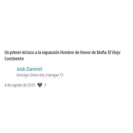
publicación:
Un primer vistazo a la expansión Hombre de Honor de Mafia: El Viejo
Continente
Josh Zammit
Design Director, Hangar 13
Fecha
3
4 de agosto de 2026
de
publicación: