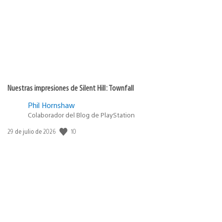
Nuestras impresiones de Silent Hill: Townfall
Phil Hornshaw
Colaborador del Blog de PlayStation
Fecha
10
29 de julio de 2026
de
publicación: