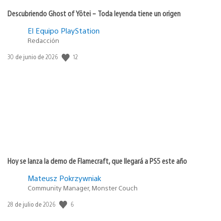
Descubriendo Ghost of Yōtei – Toda leyenda tiene un origen
El Equipo PlayStation
Redacción
Fecha
12
30 de junio de 2026
de
publicación:
Hoy se lanza la demo de Flamecraft, que llegará a PS5 este año
Mateusz Pokrzywniak
Community Manager, Monster Couch
Fecha
6
28 de julio de 2026
de