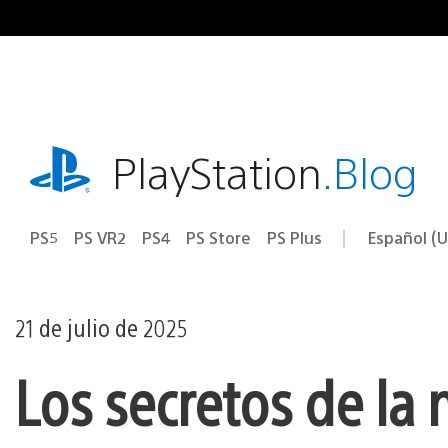
Ir
al
contenido
playstation.com
PlayStation
.Blog
PS5
PS VR2
PS4
PS Store
PS Plus
Español (U
Seleccion
Región
una
actual:
región
21 de julio de 2025
Los secretos de la 