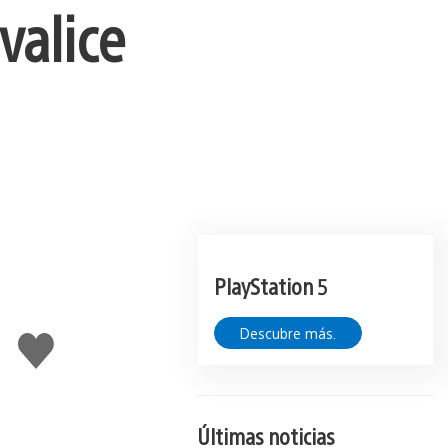
valice
PlayStation 5
Descubre más.
Me
gusta
esto
Últimas noticias