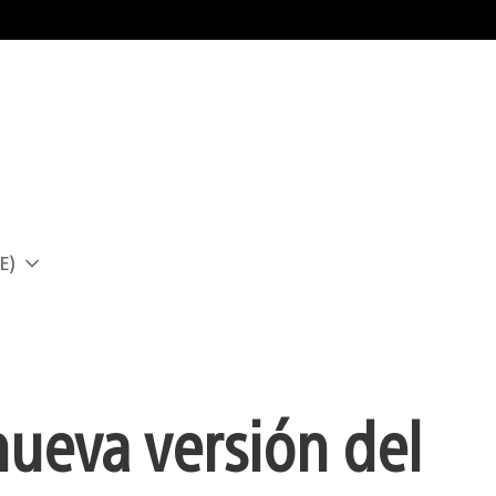
E)
a
nueva versión del