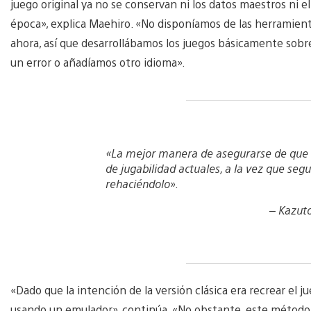
juego original ya no se conservan ni los datos maestros ni e
época», explica Maehiro. «No disponíamos de las herramient
ahora, así que desarrollábamos los juegos básicamente sobr
un error o añadíamos otro idioma».
«La mejor manera de asegurarse de que e
de jugabilidad actuales, a la vez que seguí
rehaciéndolo
».
–
Kazuto
«Dado que la intención de la versión clásica era recrear el 
usando un emulador», continúa. «No obstante, este método n