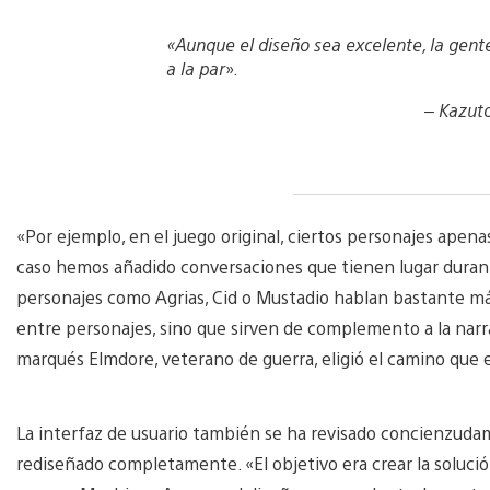
«Aunque el diseño sea excelente, la gente 
a la par
».
–
Kazuto
«Por ejemplo, en el juego original, ciertos personajes apen
caso hemos añadido conversaciones que tienen lugar durante
personajes como Agrias, Cid o Mustadio hablan bastante má
entre personajes, sino que sirven de complemento a la narrac
marqués Elmdore, veterano de guerra, eligió el camino que e
La interfaz de usuario también se ha revisado concienzudame
rediseñado completamente. «El objetivo era crear la solución