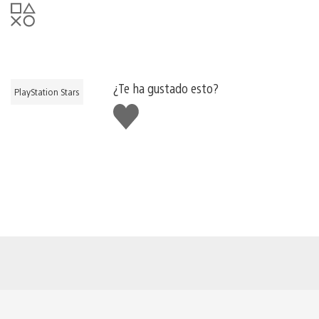
¿Te ha gustado esto?
PlayStation Stars
Me
gusta
esto