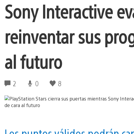
Sony Interactive e
reinventar sus pro
al futuro
2
0
8
Los puntos válidos podrán ca