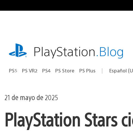
Ir
al
contenido
playstation.com
PlayStation
.Blog
PS5
PS VR2
PS4
PS Store
PS Plus
Español (U
Seleccion
Región
una
actual:
región
21 de mayo de 2025
PlayStation Stars c