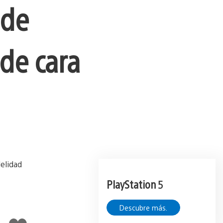
 de
de cara
PlayStation 5
Descubre más.
Me