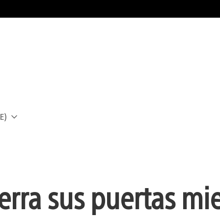
E)
a
ierra sus puertas mi