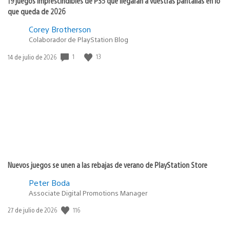
19 juegos imprescindibles de PS5 que llegarán a vuestras pantallas en lo
que queda de 2026
Corey Brotherson
Colaborador de PlayStation Blog
Fecha
1
13
14 de julio de 2026
de
publicación:
Nuevos juegos se unen a las rebajas de verano de PlayStation Store
Peter Boda
Associate Digital Promotions Manager
Fecha
116
27 de julio de 2026
de
publicación: