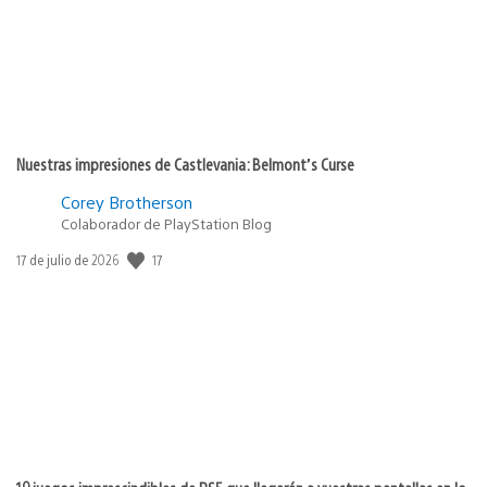
Nuestras impresiones de Castlevania: Belmont’s Curse
Corey Brotherson
Colaborador de PlayStation Blog
Fecha
17
17 de julio de 2026
de
publicación: