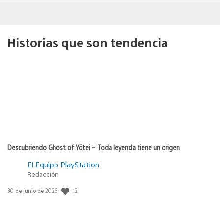
Historias que son tendencia
Descubriendo Ghost of Yōtei – Toda leyenda tiene un origen
El Equipo PlayStation
Redacción
Fecha
12
30 de junio de 2026
de
publicación: