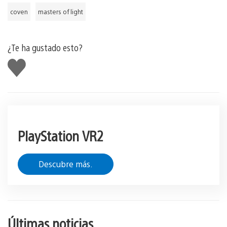
coven
masters of light
¿Te ha gustado esto?
Me
gusta
esto
PlayStation VR2
Descubre más.
Últimas noticias