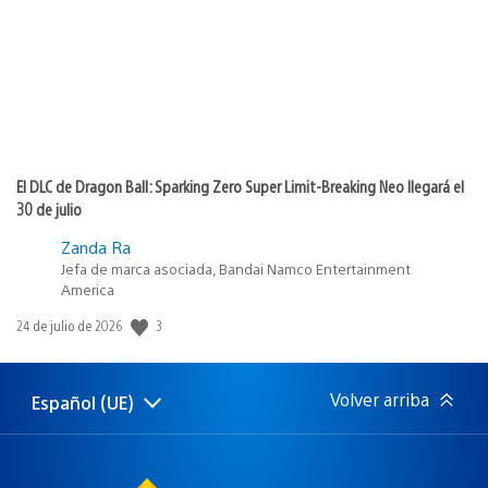
El DLC de Dragon Ball: Sparking Zero Super Limit-Breaking Neo llegará el
30 de julio
Zanda Ra
Jefa de marca asociada, Bandai Namco Entertainment
America
Fecha
3
24 de julio de 2026
de
publicación:
Volver arriba
Español (UE)
Selecciona
Región
una
actual:
región