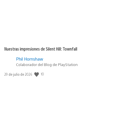
Nuestras impresiones de Silent Hill: Townfall
Phil Hornshaw
Colaborador del Blog de PlayStation
Fecha
10
29 de julio de 2026
de
publicación: