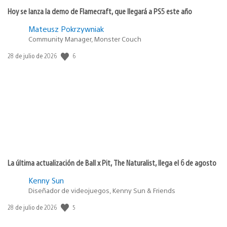
Hoy se lanza la demo de Flamecraft, que llegará a PS5 este año
Mateusz Pokrzywniak
Community Manager, Monster Couch
Fecha
6
28 de julio de 2026
de
publicación:
La última actualización de Ball x Pit, The Naturalist, llega el 6 de agosto
Kenny Sun
Diseñador de videojuegos, Kenny Sun & Friends
Fecha
5
28 de julio de 2026
de
publicación: