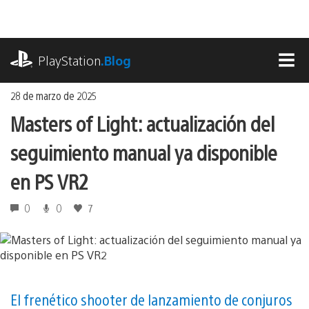
Ir
al
contenido
playstation.com
PlayStation
.Blog
MEN
28 de marzo de 2025
Masters of Light: actualización del
seguimiento manual ya disponible
en PS VR2
0
0
7
El frenético shooter de lanzamiento de conjuros