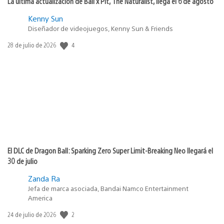
La última actualización de Ball x Pit, The Naturalist, llega el 6 de agosto
Kenny Sun
Diseñador de videojuegos, Kenny Sun & Friends
Fecha
4
28 de julio de 2026
de
publicación:
El DLC de Dragon Ball: Sparking Zero Super Limit-Breaking Neo llegará el
30 de julio
Zanda Ra
Jefa de marca asociada, Bandai Namco Entertainment
America
Fecha
2
24 de julio de 2026
de