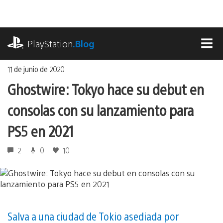
Ir
al
contenido
playstation.com
PlayStation
.Blog
MEN
11 de junio de 2020
Ghostwire: Tokyo hace su debut en
consolas con su lanzamiento para
PS5 en 2021
2
0
10
Salva a una ciudad de Tokio asediada por