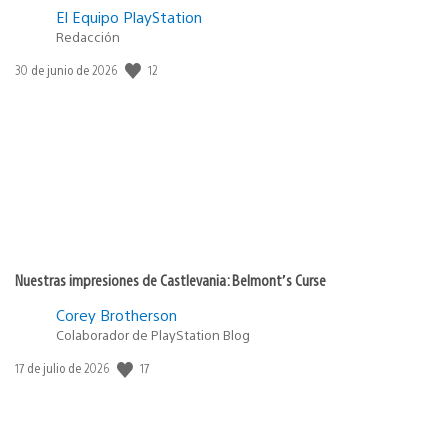
El Equipo PlayStation
Redacción
Fecha
12
30 de junio de 2026
de
publicación:
Nuestras impresiones de Castlevania: Belmont’s Curse
Corey Brotherson
Colaborador de PlayStation Blog
Fecha
17
17 de julio de 2026
de
publicación: