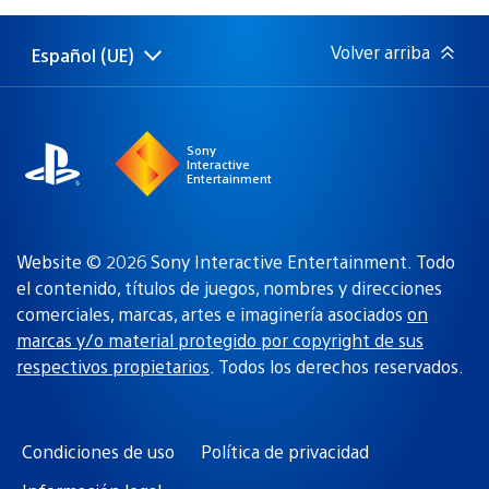
publicación:
Volver arriba
Español (UE)
Selecciona
Región
una
actual:
región
Sony
Interactive
Entertainment
Website © 2026 Sony Interactive Entertainment. Todo
el contenido, títulos de juegos, nombres y direcciones
comerciales, marcas, artes e imaginería asociados
on
marcas y/o material protegido por copyright de sus
respectivos propietarios
. Todos los derechos reservados.
Condiciones de uso
Política de privacidad