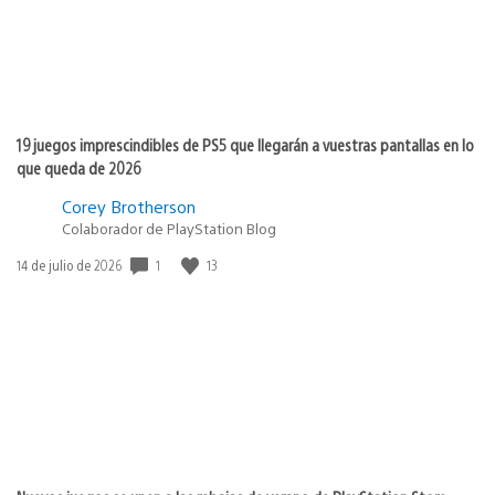
19 juegos imprescindibles de PS5 que llegarán a vuestras pantallas en lo
que queda de 2026
Corey Brotherson
Colaborador de PlayStation Blog
Fecha
1
13
14 de julio de 2026
de
publicación: