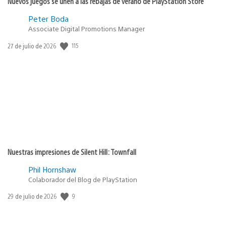
Nuevos juegos se unen a las rebajas de verano de PlayStation Store
Peter Boda
Associate Digital Promotions Manager
Fecha
115
27 de julio de 2026
de
publicación:
Nuestras impresiones de Silent Hill: Townfall
Phil Hornshaw
Colaborador del Blog de PlayStation
Fecha
9
29 de julio de 2026
de
publicación: