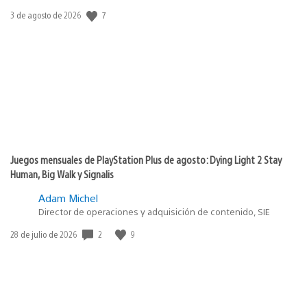
7
Fecha
3 de agosto de 2026
de
publicación:
Juegos mensuales de PlayStation Plus de agosto: Dying Light 2 Stay
Human, Big Walk y Signalis
Adam Michel
Director de operaciones y adquisición de contenido, SIE
2
9
Fecha
28 de julio de 2026
de
publicación: