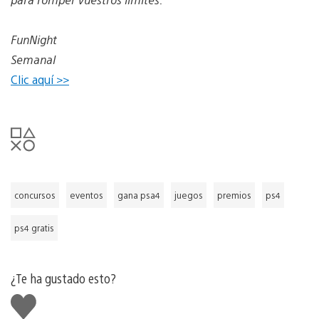
FunNight
Semanal
Clic aquí >>
concursos
eventos
gana psa4
juegos
premios
ps4
ps4 gratis
¿Te ha gustado esto?
Me
gusta