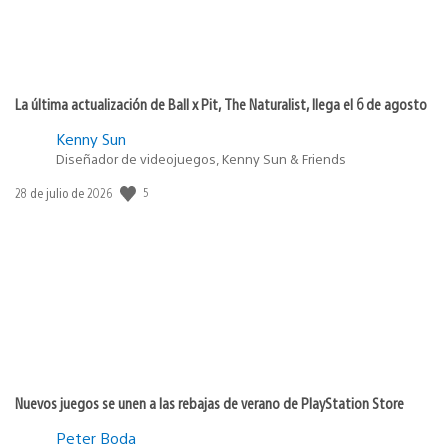
La última actualización de Ball x Pit, The Naturalist, llega el 6 de agosto
Kenny Sun
Diseñador de videojuegos, Kenny Sun & Friends
5
Fecha
28 de julio de 2026
de
publicación:
Nuevos juegos se unen a las rebajas de verano de PlayStation Store
Peter Boda