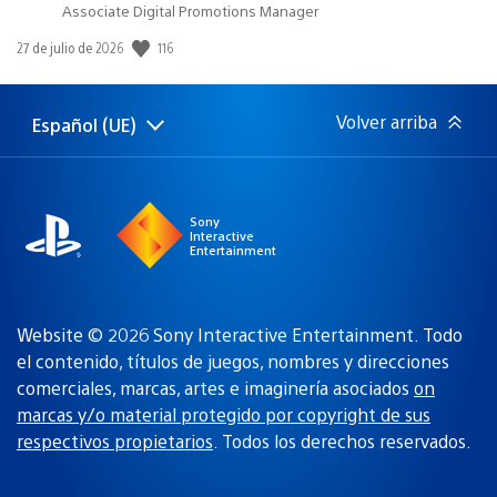
Associate Digital Promotions Manager
116
Fecha
27 de julio de 2026
de
publicación:
Volver arriba
Español (UE)
Selecciona
Región
una
actual:
región
Sony
Interactive
Entertainment
Website © 2026 Sony Interactive Entertainment. Todo
el contenido, títulos de juegos, nombres y direcciones
comerciales, marcas, artes e imaginería asociados
on
marcas y/o material protegido por copyright de sus
respectivos propietarios
. Todos los derechos reservados.