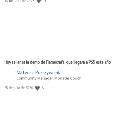
12
Fecha
30 de junio de 2026
de
publicación:
Hoy se lanza la demo de Flamecraft, que llegará a PS5 este año
Mateusz Pokrzywniak
Community Manager, Monster Couch
6
Fecha
28 de julio de 2026
de
publicación: