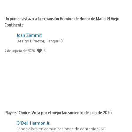
Un primer vistazo a la expansión Hombre de Honor de Mafia: El Viejo
Continente
Josh Zammit
Design Director, Hangar 13
3
Fecha
4 de agosto de 2026
de
publicación:
Players’ Choice: Vota por el mejor lanzamiento de julio de 2026
O'Dell Harmon Jr.
Especialista en comunicaciones de contenido, SIE