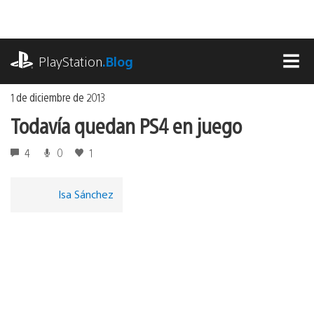
Ir
al
contenido
playstation.com
PlayStation
.Blog
MEN
1 de diciembre de 2013
Todavía quedan PS4 en juego
4
0
1
Isa Sánchez