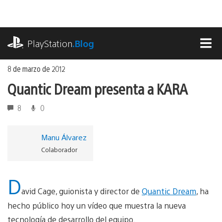
Ir
al
contenido
playstation.com
PlayStation
.Blog
MEN
8 de marzo de 2012
Quantic Dream presenta a KARA
8
0
Manu Álvarez
Colaborador
D
avid Cage, guionista y director de
Quantic Dream
, ha
hecho público hoy un vídeo que muestra la nueva
tecnología de desarrollo del equipo.