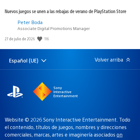
Nuevos juegos se unen a las rebajas de verano de PlayStation Store
Peter Boda
Associate Digital Promotions Manager
116
Fecha
27 de julio de 2026
de
publicación:
Volver arriba
Español (UE)
Selecciona
Región
una
actual:
región
Sony
Interactive
Entertainment
Website © 2026 Sony Interactive Entertainment. Todo
el contenido, títulos de juegos, nombres y direcciones
comerciales, marcas, artes e imaginería asociados
on