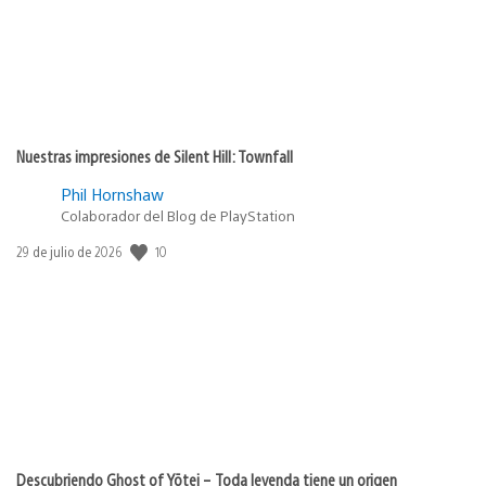
Nuestras impresiones de Silent Hill: Townfall
Phil Hornshaw
Colaborador del Blog de PlayStation
10
Fecha
29 de julio de 2026
de
publicación:
Descubriendo Ghost of Yōtei – Toda leyenda tiene un origen