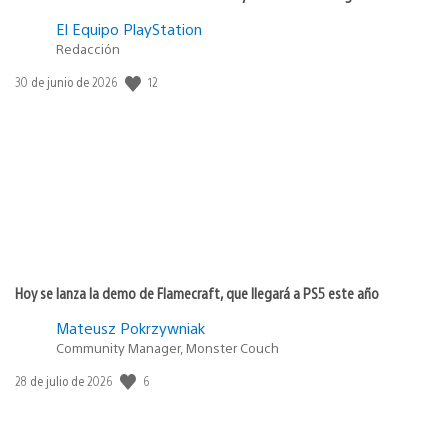
El Equipo PlayStation
Redacción
12
Fecha
30 de junio de 2026
de
publicación:
Hoy se lanza la demo de Flamecraft, que llegará a PS5 este año
Mateusz Pokrzywniak
Community Manager, Monster Couch
6
Fecha
28 de julio de 2026
de
publicación: