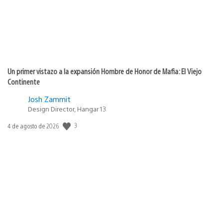
Un primer vistazo a la expansión Hombre de Honor de Mafia: El Viejo
Continente
Josh Zammit
Design Director, Hangar 13
3
Fecha
4 de agosto de 2026
de
publicación: