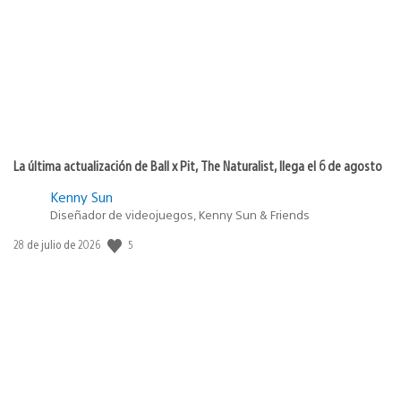
publicación:
La última actualización de Ball x Pit, The Naturalist, llega el 6 de agosto
Kenny Sun
Diseñador de videojuegos, Kenny Sun & Friends
5
Fecha
28 de julio de 2026
de
publicación: